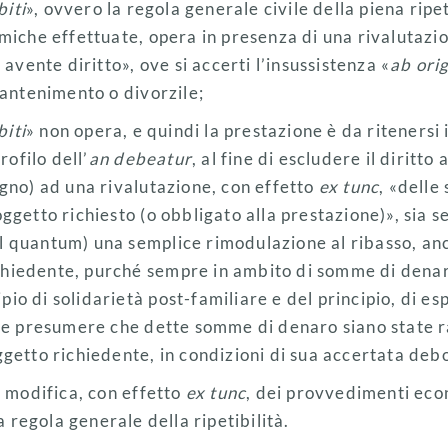
biti
», ovvero la regola generale civile della piena ripet
miche effettuate, opera in presenza di una rivalutazi
 avente diritto», ove si accerti l’insussistenza «
ab ori
mantenimento o divorzile;
biti
» non opera, e quindi la prestazione è da ritenersi ir
rofilo dell’
an debeatur
, al fine di escludere il diritto 
gno) ad una rivalutazione, con effetto
ex tunc
, «delle
getto richiesto (o obbligato alla prestazione)», sia s
del quantum) una semplice rimodulazione al ribasso, an
richiedente, purché sempre in ambito di somme di dena
ipio di solidarietà post-familiare e del principio, di e
ve presumere che dette somme di denaro siano state
getto richiedente, in condizioni di sua accertata de
a modifica, con effetto
ex tunc
, dei provvedimenti econ
a regola generale della ripetibilità.