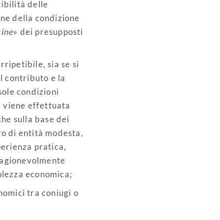
ibilità delle
one della condizione
gine
» dei presupposti
ripetibile, sia se si
al contributo e la
 sole condizioni
e viene effettuata
che sulla base dei
ro di entità modesta,
sperienza pratica,
 ragionevolmente
bolezza economica;
omici tra coniugi o