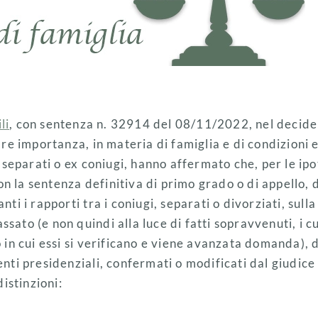
li
, con sentenza n. 32914 del 08/11/2022, nel decide
re importanza, in materia di famiglia e di condizioni
 separati o ex coniugi, hanno affermato che, per le ipo
on la sentenza definitiva di primo grado o di appello, 
i i rapporti tra i coniugi, separati o divorziati, sull
assato (e non quindi alla luce di fatti sopravvenuti, i c
in cui essi si verificano e viene avanzata domanda), de
ti presidenziali, confermati o modificati dal giudice
istinzioni: