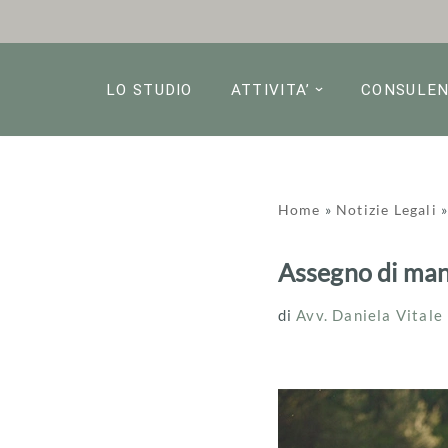
Vai
al
LO STUDIO
ATTIVITA’
CONSULE
contenuto
Home
»
Notizie Legali
Assegno di man
di
Avv. Daniela Vitale