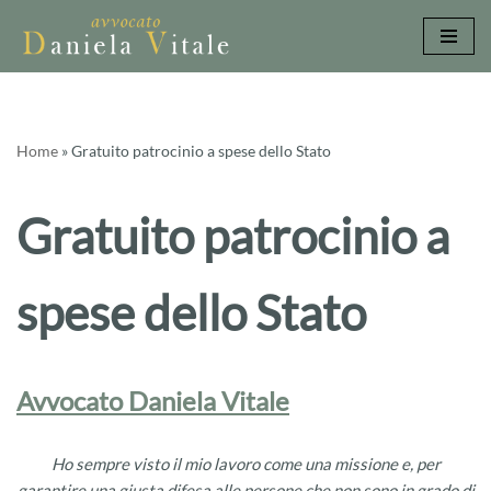
Vai
al
contenuto
Home
»
Gratuito patrocinio a spese dello Stato
Gratuito patrocinio a
spese dello Stato
Avvocato Daniela Vitale
Ho sempre visto il mio lavoro come una missione e, per
garantire una giusta difesa alle persone che non sono in grado di