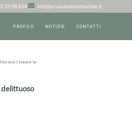
0 33 98 434
info@avvocatodanielavitale.it
PROFILO
NOTIZIE
CONTATTI
ittuoso riveste la
 delittuoso