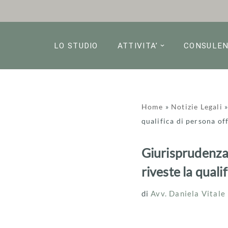
Vai
al
LO STUDIO
ATTIVITA’
CONSULE
contenuto
Home
»
Notizie Legali
qualifica di persona of
Giurisprudenza p
riveste la quali
di
Avv. Daniela Vitale