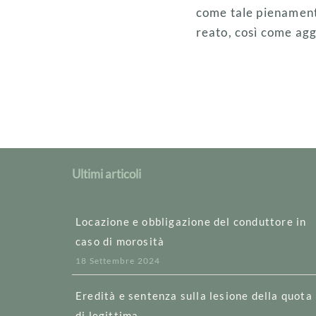
come tale pienamente
reato, così come agg
Ultimi articoli
Locazione e obbligazione del conduttore in
caso di morosità
18 Settembre 2024
Eredità e sentenza sulla lesione della quota
di legittima