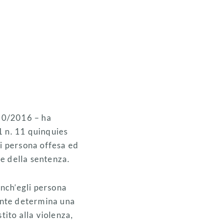
10/2016 – ha
61 n. 11 quinquies
 di persona offesa ed
ne della sentenza.
anch’egli persona
vante determina una
tito alla violenza,