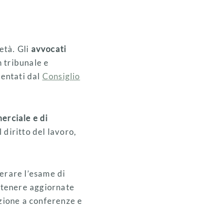
età. Gli
avvocati
n tribunale e
sentati dal
Consiglio
merciale e di
l diritto del lavoro,
perare l’esame di
antenere aggiornate
azione a conferenze e