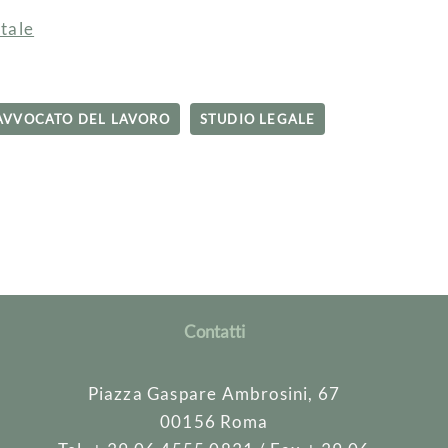
tale
AVVOCATO DEL LAVORO
STUDIO LEGALE
Contatti
Piazza Gaspare Ambrosini, 67
00156 Roma