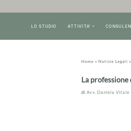
Vai
al
LO STUDIO
ATTIVITA’
CONSULE
contenuto
Home
»
Notizie Legali
La professione 
di
Avv. Daniela Vitale