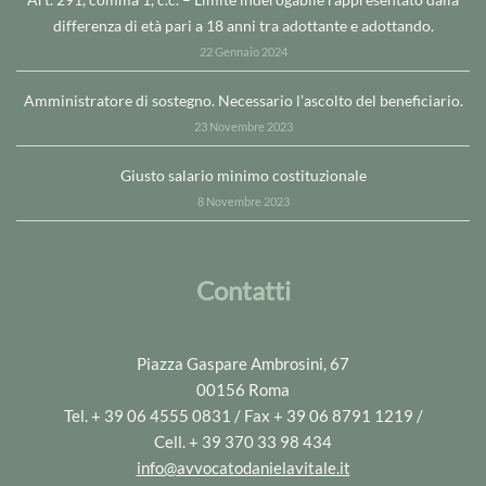
Art. 291, comma 1, c.c. – Limite inderogabile rappresentato dalla
differenza di età pari a 18 anni tra adottante e adottando.
22 Gennaio 2024
Amministratore di sostegno. Necessario l’ascolto del beneficiario.
23 Novembre 2023
Giusto salario minimo costituzionale
8 Novembre 2023
Contatti
Piazza Gaspare Ambrosini, 67
00156 Roma
Tel. + 39 06 4555 0831 / Fax + 39 06 8791 1219 /
Cell. + 39 370 33 98 434
info@avvocatodanielavitale.it