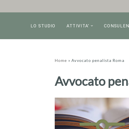
Vai
al
LO STUDIO
ATTIVITA’
CONSULE
contenuto
Home
»
Avvocato penalista Roma
Avvocato pen