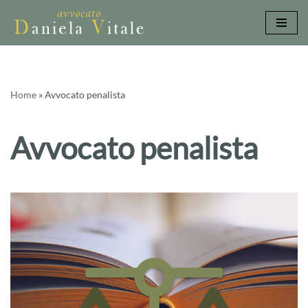
Vai
al
contenuto
Home
»
Avvocato penalista
Avvocato penalista