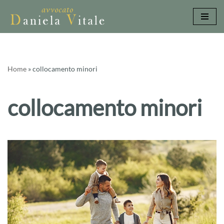
Vai
al
contenuto
Home
»
collocamento minori
collocamento minori