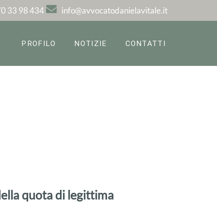
0 33 98 434
info@avvocatodanielavitale.it
PROFILO
NOTIZIE
CONTATTI
ella quota di legittima