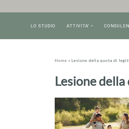
Vai
al
LO STUDIO
ATTIVITA’
CONSULE
contenuto
Home
»
Lesione della quota di legi
Lesione della 