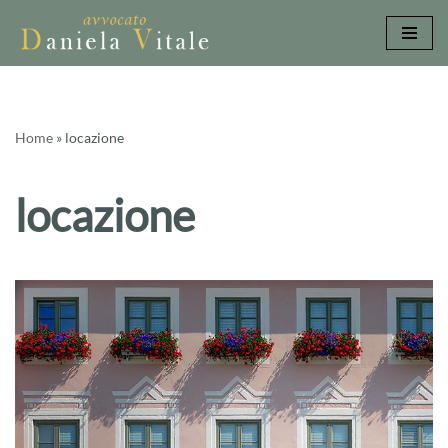
Vai
al
contenuto
Home
»
locazione
locazione