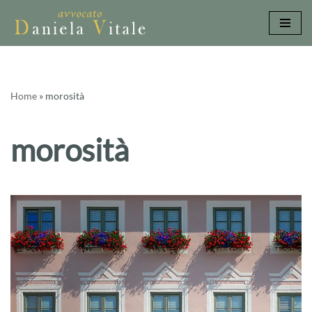
Vai
al
contenuto
Home
»
morosità
morosità