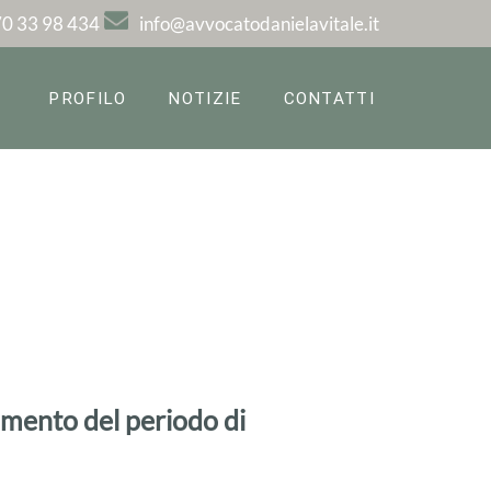
0 33 98 434
info@avvocatodanielavitale.it
PROFILO
NOTIZIE
CONTATTI
amento del periodo di