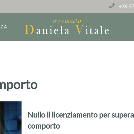
+39 37
NZA
omporto
Nullo il licenziamento per super
comporto