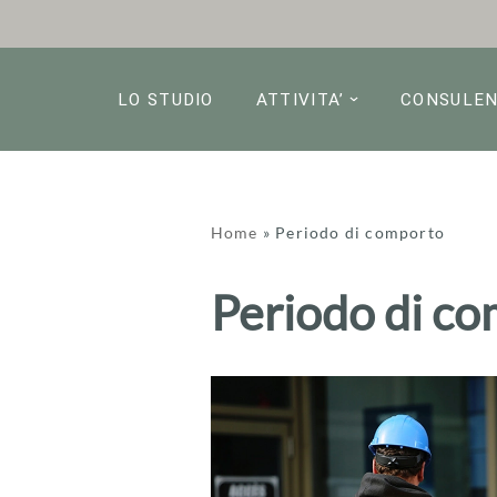
Vai
al
LO STUDIO
ATTIVITA’
CONSULE
contenuto
Home
»
Periodo di comporto
Periodo di c