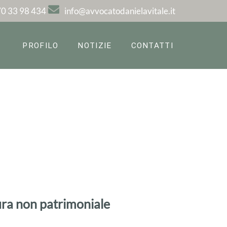
0 33 98 434
info@avvocatodanielavitale.it
PROFILO
NOTIZIE
CONTATTI
tura non patrimoniale