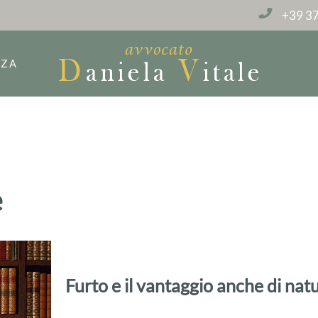
+39 37
NZA
e
Furto e il vantaggio anche di na