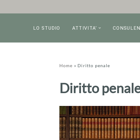
Vai
al
LO STUDIO
ATTIVITA’
CONSULE
contenuto
Home
»
Diritto penale
Diritto penal