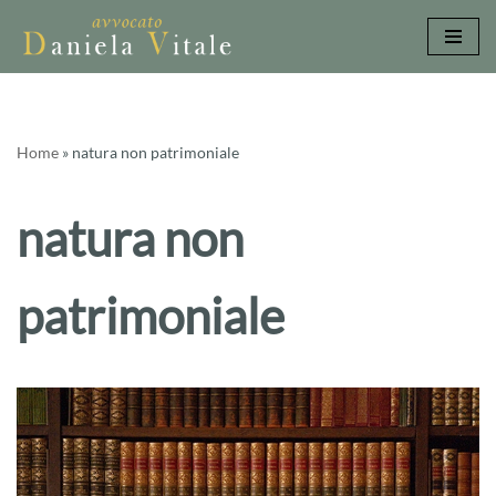
Vai
al
contenuto
Home
»
natura non patrimoniale
natura non
patrimoniale