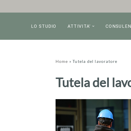
Vai
al
LO STUDIO
ATTIVITA’
CONSULE
contenuto
Home
»
Tutela del lavoratore
Tutela del lav