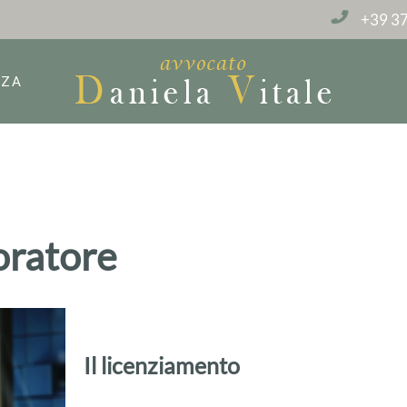
+39 37
NZA
oratore
Il licenziamento